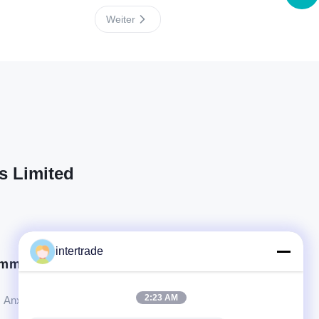
Weiter
s Limited
intertrade
mm in Kontakt.
2:23 AM
Anxi-Dorf, Yuping-Stadt, Hongya-Grafschaft, China