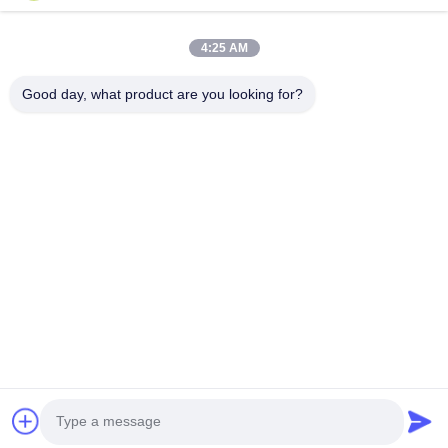
Komm in Kontakt.
4:25 AM
Anxi-Dorf, Yuping-Stadt, Hongya-Grafschaft, China
Good day, what product are you looking for?
86-28-37561966-8:00
intertrade@sclida.com
Folgen Sie uns.
Schnelllinks
Haus
Produkte
Über uns
Fabrik-Ausflug
Qualitätskontrolle
Treten Sie mit uns in Verbindung
Fordern Sie ein Zitat
Nachrichten
Copyright © 2022-2026 Hongya Power Generating Equipment To Utilities
Limited. Alle Rechte vorbehalten.