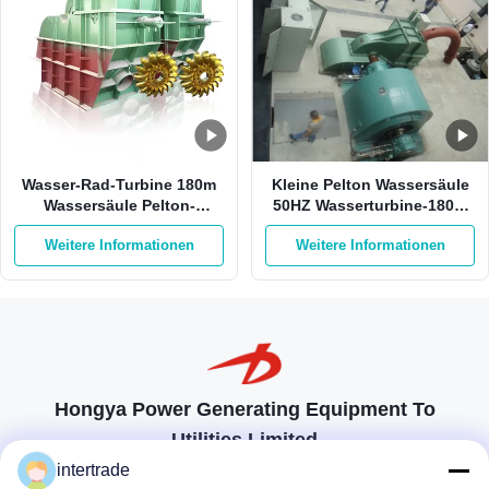
Wasser-Rad-Turbine 180m
Kleine Pelton Wassersäule
Wassersäule Pelton-
50HZ Wasserturbine-180m
Wasserturbine-550Kw
auf Sticheleien-Edelstahl
Weitere Informationen
Weitere Informationen
750kw Pelton
Hongya Power Generating Equipment To
Utilities Limited
Maßgeschneiderte Lösungen zur Erfüllung der Kundenanforderungen
intertrade