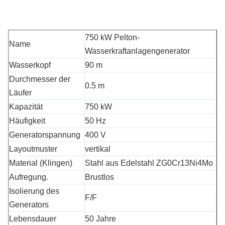
750 kW Pelton-
Name
Wasserkraftanlagengenerator
Wasserkopf
90 m
Durchmesser der
0.5 m
Läufer
Kapazität
750 kW
Häufigkeit
50 Hz
Generatorspannung
400 V
Layoutmuster
vertikal
Material (Klingen)
Stahl aus Edelstahl ZG0Cr13Ni4Mo
Aufregung.
Brustlos
Isolierung des
F/F
Generators
Lebensdauer
50 Jahre