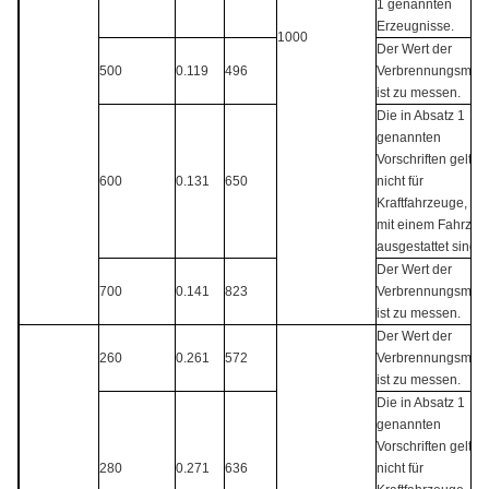
1 genannten
Erzeugnisse.
1000
Der Wert der
500
0.119
496
Verbrennungsmen
ist zu messen.
Die in Absatz 1
genannten
Vorschriften gelten
600
0.131
650
nicht für
Kraftfahrzeuge, die
mit einem Fahrzeu
ausgestattet sind.
Der Wert der
700
0.141
823
Verbrennungsmen
ist zu messen.
Der Wert der
260
0.261
572
Verbrennungsmen
ist zu messen.
Die in Absatz 1
genannten
Vorschriften gelten
280
0.271
636
nicht für