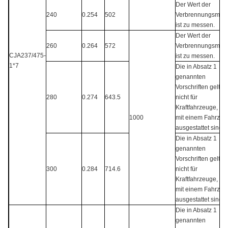
Der Wert der
240
0.254
502
Verbrennungsmen
ist zu messen.
Der Wert der
260
0.264
572
Verbrennungsmen
CJA237/475-
ist zu messen.
1*7
Die in Absatz 1
genannten
Vorschriften gelten
280
0.274
643.5
nicht für
Kraftfahrzeuge, die
1000
mit einem Fahrzeu
ausgestattet sind.
Die in Absatz 1
genannten
Vorschriften gelten
300
0.284
714.6
nicht für
Kraftfahrzeuge, die
mit einem Fahrzeu
ausgestattet sind.
Die in Absatz 1
genannten