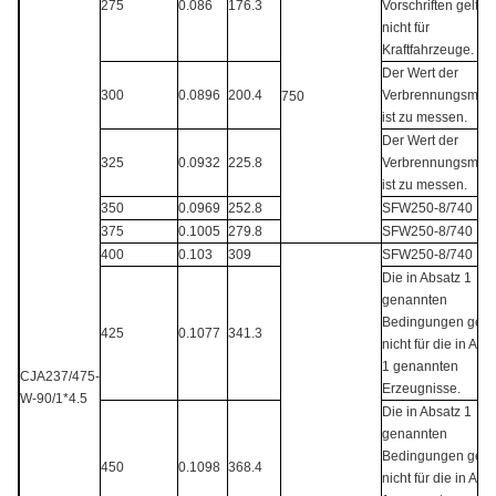
275
0.086
176.3
Vorschriften gelten
nicht für
Kraftfahrzeuge.
Der Wert der
300
0.0896
200.4
Verbrennungsmen
750
ist zu messen.
Der Wert der
325
0.0932
225.8
Verbrennungsmen
ist zu messen.
350
0.0969
252.8
SFW250-8/740
375
0.1005
279.8
SFW250-8/740
400
0.103
309
SFW250-8/740
Die in Absatz 1
genannten
Bedingungen gelt
425
0.1077
341.3
nicht für die in Abs
1 genannten
CJA237/475-
Erzeugnisse.
W-90/1*4.5
Die in Absatz 1
genannten
Bedingungen gelt
450
0.1098
368.4
nicht für die in Abs