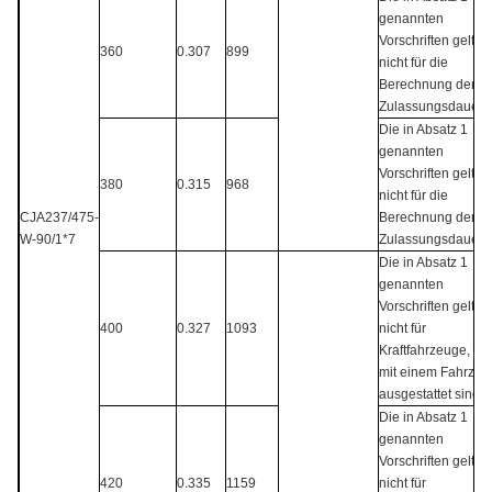
genannten
Vorschriften gelten
360
0.307
899
nicht für die
Berechnung der
Zulassungsdauer.
Die in Absatz 1
genannten
Vorschriften gelten
380
0.315
968
nicht für die
CJA237/475-
Berechnung der
W-90/1*7
Zulassungsdauer.
Die in Absatz 1
genannten
Vorschriften gelten
400
0.327
1093
nicht für
Kraftfahrzeuge, die
mit einem Fahrzeu
ausgestattet sind.
Die in Absatz 1
genannten
Vorschriften gelten
420
0.335
1159
nicht für