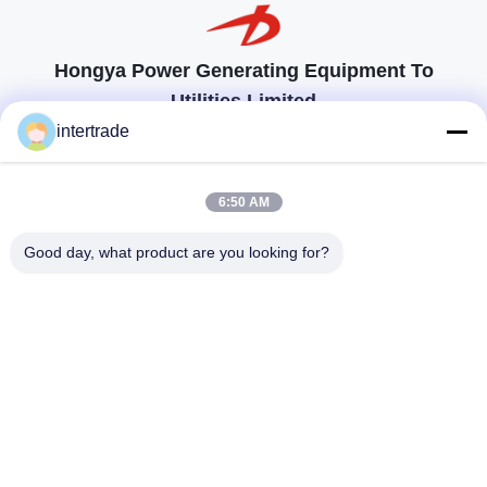
Hongya Power Generating Equipment To
Utilities Limited
Maßgeschneiderte Lösungen zur Erfüllung der Kundenanforderungen
intertrade
Komm in Kontakt.
6:50 AM
Anxi-Dorf, Yuping-Stadt, Hongya-Grafschaft, China
Good day, what product are you looking for?
86-28-37561966-8:00
intertrade@sclida.com
Folgen Sie uns.
Schnelllinks