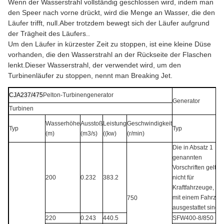
Wenn der Wasserstrahl vollständig geschlossen wird, indem man
den Speer nach vorne drückt, wird die Menge an Wasser, die den
Läufer trifft, null.Aber trotzdem bewegt sich der Läufer aufgrund
der Trägheit des Läufers..
Um den Läufer in kürzester Zeit zu stoppen, ist eine kleine Düse
vorhanden, die den Wasserstrahl an der Rückseite der Flaschen
lenkt.Dieser Wasserstrahl, der verwendet wird, um den
Turbinenläufer zu stoppen, nennt man Breaking Jet.
CJA237/475
Pelton-Turbinengenerator
Generator
Turbinen
Wasserhöhe
Ausstoß
Leistung
Geschwindigkeit
Typ
Typ
(m)
(m3/s)
((kw)
(r/min)
Die in Absatz 1
genannten
Vorschriften gelten
200
0.232
383.2
nicht für
Kraftfahrzeuge, die
mit einem Fahrzeu
750
ausgestattet sind.
220
0.243
440.5
SFW400-8/850