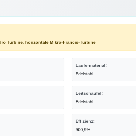
dro Turbine
,
horizontale Mikro-Francis-Turbine
Läufermaterial:
Edelstahl
Leitschaufel:
Edelstahl
Effizienz:
900,9%