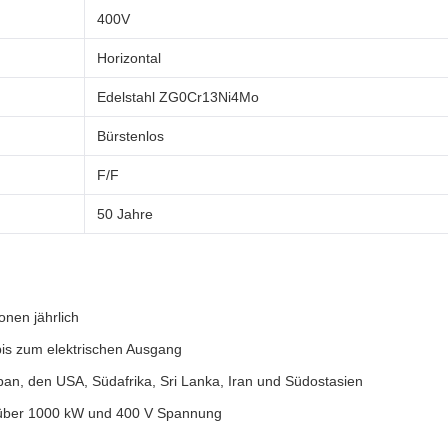
400V
Horizontal
Edelstahl ZG0Cr13Ni4Mo
Bürstenlos
F/F
50 Jahre
onen jährlich
is zum elektrischen Ausgang
pan, den USA, Südafrika, Sri Lanka, Iran und Südostasien
t über 1000 kW und 400 V Spannung