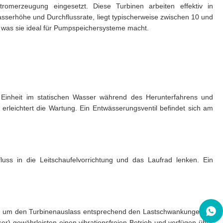
tromerzeugung eingesetzt. Diese Turbinen arbeiten effektiv in
asserhöhe und Durchflussrate, liegt typischerweise zwischen 10 und
n, was sie ideal für Pumpspeichersysteme macht.
e Einheit im statischen Wasser während des Herunterfahrens und
d erleichtert die Wartung. Ein Entwässerungsventil befindet sich am
luss in die Leitschaufelvorrichtung und das Laufrad lenken. Ein
 an, um den Turbinenauslass entsprechend den Lastschwankungen zu
er) gewährleisten einen vibrationsfreien Betrieb und verfügen über