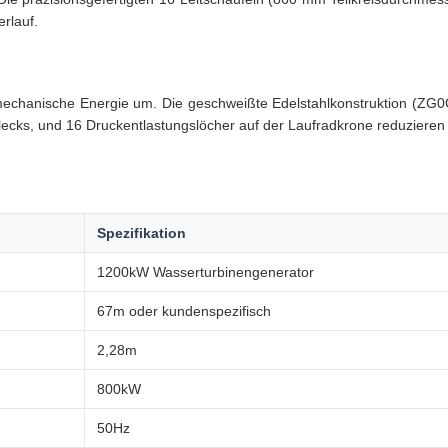
rlauf.
echanische Energie um. Die geschweißte Edelstahlkonstruktion (ZG0Cr
lecks, und 16 Druckentlastungslöcher auf der Laufradkrone reduziere
Spezifikation
1200kW Wasserturbinengenerator
67m oder kundenspezifisch
2,28m
800kW
50Hz