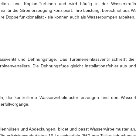
elton- und Kaplan-Turbinen und wird häufig in der Wasserkrafts
ie für die Stromerzeugung konzipiert. Ihre Leistung, berechnet aus W
 ihre Doppelfunktionalität - sie können auch als Wasserpumpen arbeite
assventil und Dehnungsfuge. Das Turbineneinlassventil schließt di
rbinenverteilers. Die Dehnungsfuge gleicht Installationsfehler aus un
n, die kontrollierte Wasserwirbelmuster erzeugen und den Wasserf
serfüllvorgänge.
 Wellenhülsen und Abdeckungen, bildet und passt Wasserwirbelmuster
 Die präzisionsgefertigten 16 Leitschaufeln (860 mm Teilkreisdurchmess