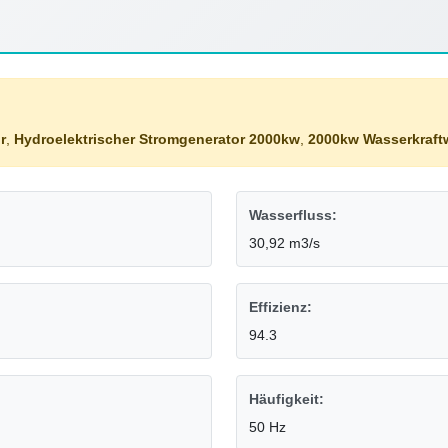
r
,
Hydroelektrischer Stromgenerator 2000kw
,
2000kw Wasserkraft
Wasserfluss:
30,92 m3/s
Effizienz:
94.3
Häufigkeit:
50 Hz