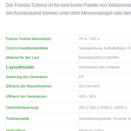
Die Francis-Turbine ist für eine breite Palette von Wasserlei
der Auslasskanal können unter dem Meeresspiegel oder dem 
Francis Turbine Wasserkopf
25 m - 550 m
Francis Hauptbestandteile
Spiralgehäuse, Aufhalteflügel, F
Material für den Lauf
Edelstahl
ZG0Cr13Ni4Mo
Layoutmuster
Horizontale oder vertikale
Isolierung des Generators
F/F
Effizienz der Wasserturbinen
92% bis 94%
Effizienz der Generatoren
93% - 96%
Generatorspannung
400 V, 800 V, 6300 V, 10500 V
Turbinenventil
Schmetterlingsventil, Torventil, K
Herkunftsort
Meishan, China