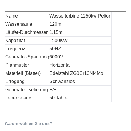
Name
Wasserturbine 1250kw Pelton
Wassersäule
120m
Läufer-Durchmesser
1.15m
Kapazität
1500KW
Frequenz
50HZ
Generator-Spannung
6000V
Planmuster
Horizontal
Materiell (Blätter)
Edelstahl ZG0Cr13Ni4Mo
Erregung
Schwanzlos
Generator-Isolierung
F/F
Lebensdauer
50 Jahre
Warum wählen Sie uns?