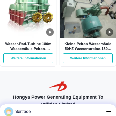
Wasser-Rad-Turbine 180m
Kleine Pelton Wassersäule
Wassersäule Pelton-
50HZ Wasserturbine-180m
Wasserturbine-550Kw
auf Sticheleien-Edelstahl
Weitere Informationen
Weitere Informationen
750kw Pelton
Hongya Power Generating Equipment To
Utilities Limited
Maßgeschneiderte Lösungen zur Erfüllung der Kundenanforderungen
intertrade