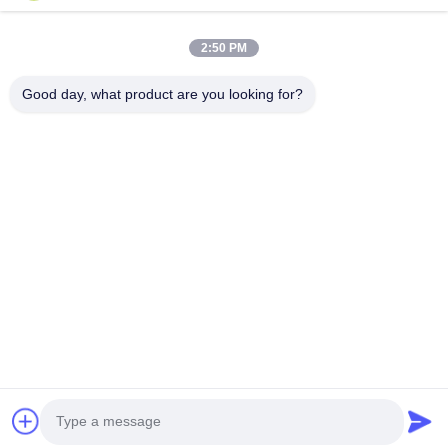
Komm in Kontakt.
2:50 PM
Anxi-Dorf, Yuping-Stadt, Hongya-Grafschaft, China
Good day, what product are you looking for?
86-28-37561966-8:00
intertrade@sclida.com
Folgen Sie uns.
Schnelllinks
Haus
Produkte
Über uns
Fabrik-Ausflug
Qualitätskontrolle
Treten Sie mit uns in Verbindung
Fordern Sie ein Zitat
Nachrichten
Copyright © 2022-2026 Hongya Power Generating Equipment To Utilities
Limited. Alle Rechte vorbehalten.