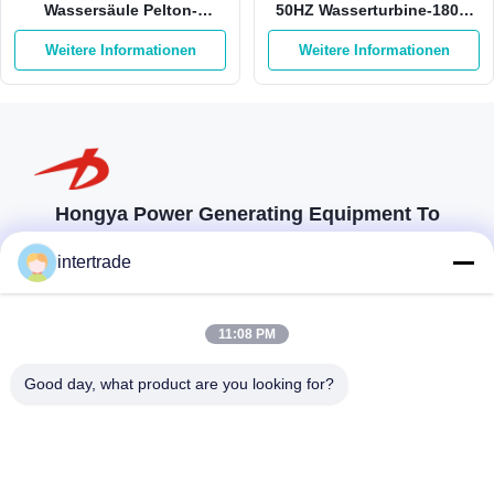
Wassersäule Pelton-
50HZ Wasserturbine-180m
Wasserturbine-550Kw
auf Sticheleien-Edelstahl
Weitere Informationen
Weitere Informationen
750kw Pelton
Hongya Power Generating Equipment To
Utilities Limited
intertrade
Maßgeschneiderte Lösungen zur Erfüllung der Kundenanforderungen
Komm in Kontakt.
11:08 PM
Anxi-Dorf, Yuping-Stadt, Hongya-Grafschaft, China
Good day, what product are you looking for?
86-28-37561966-8:00
intertrade@sclida.com
Folgen Sie uns.