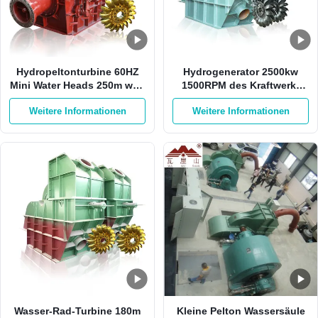
Hydropeltonturbine 60HZ
Hydrogenerator 2500kw
Mini Water Heads 250m weg
1500RPM des Kraftwerk-
Rad-der Turbine von der
HPP Pelton mit 1 Düse
Weitere Informationen
Weitere Informationen
Sticheleien-500RPM Pelton
Wasser-Rad-Turbine 180m
Kleine Pelton Wassersäule