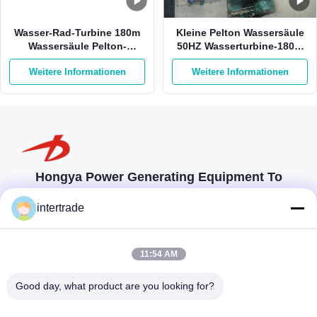
Wasser-Rad-Turbine 180m
Kleine Pelton Wassersäule
Wassersäule Pelton-
50HZ Wasserturbine-180m
Wasserturbine-550Kw
auf Sticheleien-Edelstahl
Weitere Informationen
Weitere Informationen
750kw Pelton
Hongya Power Generating Equipment To
Utilities Limited
intertrade
Maßgeschneiderte Lösungen zur Erfüllung der Kundenanforderungen
Komm in Kontakt.
11:54 AM
Anxi-Dorf, Yuping-Stadt, Hongya-Grafschaft, China
Good day, what product are you looking for?
86-28-37561966-8:00
intertrade@sclida.com