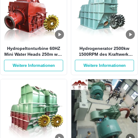
Hydropeltonturbine 60HZ
Hydrogenerator 2500kw
Mini Water Heads 250m weg
1500RPM des Kraftwerk-
Rad-der Turbine von der
HPP Pelton mit 1 Düse
Weitere Informationen
Weitere Informationen
Sticheleien-500RPM Pelton