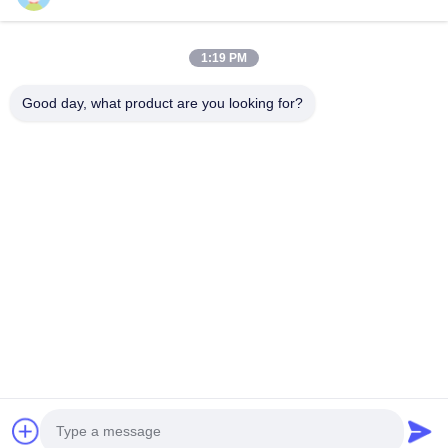
Komm in Kontakt.
1:19 PM
Anxi-Dorf, Yuping-Stadt, Hongya-Grafschaft, China
Good day, what product are you looking for?
86-28-37561966-8:00
intertrade@sclida.com
Folgen Sie uns.
Schnelllinks
Haus
Produkte
Über uns
Fabrik-Ausflug
Qualitätskontrolle
Treten Sie mit uns in Verbindung
Fordern Sie ein Zitat
Nachrichten
Copyright © 2022-2026 Hongya Power Generating Equipment To Utilities
Limited. Alle Rechte vorbehalten.