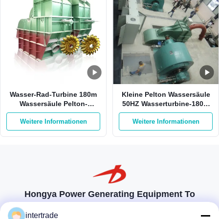
Wasser-Rad-Turbine 180m
Kleine Pelton Wassersäule
Wassersäule Pelton-
50HZ Wasserturbine-180m
Wasserturbine-550Kw
auf Sticheleien-Edelstahl
Weitere Informationen
Weitere Informationen
750kw Pelton
Hongya Power Generating Equipment To
Utilities Limited
intertrade
Maßgeschneiderte Lösungen zur Erfüllung der Kundenanforderungen