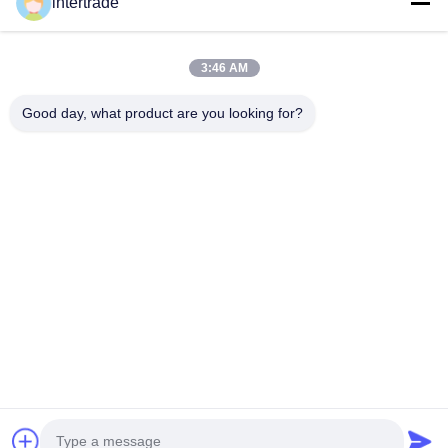
intertrade
Maßgeschneiderte Lösungen zur Erfüllung der Kundenanforderungen
Komm in Kontakt.
3:46 AM
Anxi-Dorf, Yuping-Stadt, Hongya-Grafschaft, China
Good day, what product are you looking for?
86-28-37561966-8:00
intertrade@sclida.com
Folgen Sie uns.
Schnelllinks
Haus
Produkte
Über uns
Fabrik-Ausflug
Qualitätskontrolle
Treten Sie mit uns in Verbindung
Fordern Sie ein Zitat
Nachrichten
Copyright © 2022-2026 Hongya Power Generating Equipment To Utilities
Limited. Alle Rechte vorbehalten.