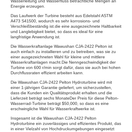
Wasserleitung und Wasserfluss beträchtliche Mengen an
Energie erzeugen.
Das Laufwerk der Turbine besteht aus Edelstahl ASTM
A473 S41500, wodurch es sehr korrosions- und
Verschleißbeständig ist.die eine ausgezeichnete Haltbarkeit
und Langlebigkeit bietet, so dass es ideal für eine
langfristige Anwendung ist.
Die Wasserkraftanlage Wawushan CJA-2422 Pelton ist
auch einfach zu installieren und zu betreiben, was sie zu
einer ausgezeichneten Wahl für kleine und mittlere
Wasserkraftanlagen macht.Die Nenngeschwindigkeit der
Turbine von 600 r/min sorgt dafür, dass sie auch bei hohen
Durchflussraten effizient arbeiten kann.
Die Wawushan CJA-2422 Pelton Hydroturbine wird mit
einer 1-jährigen Garantie geliefert, um sicherzustellen,
dass die Kunden ein Qualitätsprodukt erhalten.und die
Lieferzeit beträgt sechs MonateDer Preis für diese Pelton-
Wasserrad-Turbine beträgt $50,000, so dass es eine
erschwingliche Wahl für Wasserkraftwerke ist.
Insgesamt ist die Wawushan CJA-2422 Pelton
Hydroturbine ein zuverlässiges und effizientes Produkt, das
in einer Vielzahl von Hochdruckumgebungen eingesetzt