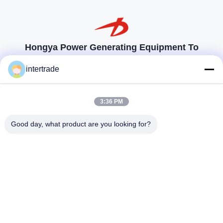
Hongya Power Generating Equipment To
Utilities Limited
intertrade
Maßgeschneiderte Lösungen zur Erfüllung der Kundenanforderungen
Komm in Kontakt.
3:36 PM
Anxi-Dorf, Yuping-Stadt, Hongya-Grafschaft, China
Good day, what product are you looking for?
86-28-37561966-8:00
intertrade@sclida.com
Folgen Sie uns.
Schnelllinks