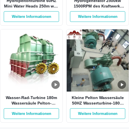
Hydropeltonturbine 60HZ
Hydrogenerator 2500kw
Mini Water Heads 250m weg
1500RPM des Kraftwerk-
Rad-der Turbine von der
HPP Pelton mit 1 Düse
Weitere Informationen
Weitere Informationen
Sticheleien-500RPM Pelton
Wasser-Rad-Turbine 180m
Kleine Pelton Wassersäule
Wassersäule Pelton-
50HZ Wasserturbine-180m
Wasserturbine-550Kw
auf Sticheleien-Edelstahl
Weitere Informationen
Weitere Informationen
750kw Pelton