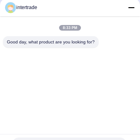
Utilities Limited
intertrade
Maßgeschneiderte Lösungen zur Erfüllung der Kundenanforderungen
Komm in Kontakt.
8:33 PM
Anxi-Dorf, Yuping-Stadt, Hongya-Grafschaft, China
Good day, what product are you looking for?
86-28-37561966-8:00
intertrade@sclida.com
Folgen Sie uns.
Schnelllinks
Haus
Produkte
Über uns
Fabrik-Ausflug
Qualitätskontrolle
Treten Sie mit uns in Verbindung
Fordern Sie ein Zitat
Nachrichten