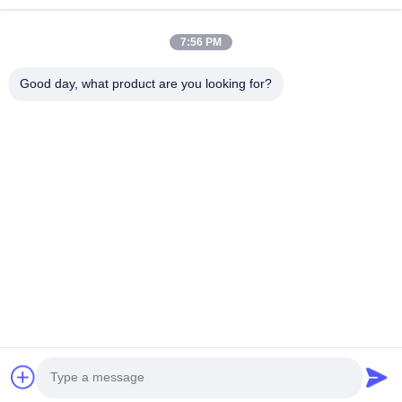
Komm in Kontakt.
7:56 PM
Anxi-Dorf, Yuping-Stadt, Hongya-Grafschaft, China
Good day, what product are you looking for?
86-28-37561966-8:00
intertrade@sclida.com
Folgen Sie uns.
Schnelllinks
Haus
Produkte
Über uns
Fabrik-Ausflug
Qualitätskontrolle
Treten Sie mit uns in Verbindung
Fordern Sie ein Zitat
Nachrichten
Copyright © 2022-2026 Hongya Power Generating Equipment To Utilities
Limited. Alle Rechte vorbehalten.