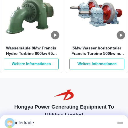
Wassersäule 8Mw Francis
5Mw Wasser horizontaler
Hydro Turbine 800kw 65m
Francis Turbine 500kw mit
Francis Turbine Generator
Edelstahl-Läufer
Weitere Informationen
Weitere Informationen
Hongya Power Generating Equipment To
Utilities Limited
Maßgeschneiderte Lösungen zur Erfüllung der Kundenanforderungen
intertrade