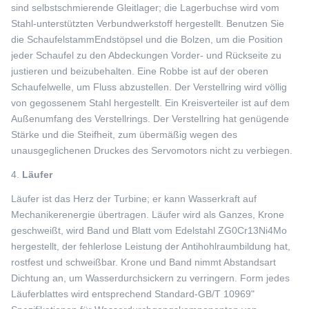
sind selbstschmierende Gleitlager; die Lagerbuchse wird vom
Stahl-unterstützten Verbundwerkstoff hergestellt. Benutzen Sie
die SchaufelstammEndstöpsel und die Bolzen, um die Position
jeder Schaufel zu den Abdeckungen Vorder- und Rückseite zu
justieren und beizubehalten. Eine Robbe ist auf der oberen
Schaufelwelle, um Fluss abzustellen. Der Verstellring wird völlig
von gegossenem Stahl hergestellt. Ein Kreisverteiler ist auf dem
Außenumfang des Verstellrings. Der Verstellring hat genügende
Stärke und die Steifheit, zum übermäßig wegen des
unausgeglichenen Druckes des Servomotors nicht zu verbiegen.
4.
Läufer
Läufer ist das Herz der Turbine; er kann Wasserkraft auf
Mechanikerenergie übertragen. Läufer wird als Ganzes, Krone
geschweißt, wird Band und Blatt vom Edelstahl ZG0Cr13Ni4Mo
hergestellt, der fehlerlose Leistung der Antihohlraumbildung hat,
rostfest und schweißbar. Krone und Band nimmt Abstandsart
Dichtung an, um Wasserdurchsickern zu verringern. Form jedes
Läuferblattes wird entsprechend Standard-GB/T 10969"