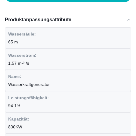
Produktanpassungsattribute
Wassersäule:
65 m
Wasserstrom:
1,57 m-³ /s
Name:
Wasserkraftgenerator
Leistungsfähigkeit:
94.1%
Kapazität:
800KW