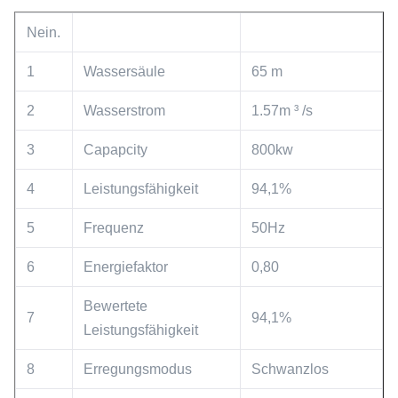
Nein.
1
Wassersäule
65 m
2
Wasserstrom
1.57m ³ /s
3
Capapcity
800kw
4
Leistungsfähigkeit
94,1%
5
Frequenz
50Hz
6
Energiefaktor
0,80
Bewertete
7
94,1%
Leistungsfähigkeit
8
Erregungsmodus
Schwanzlos