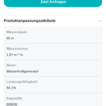
Jetzt Anfragen
Produktanpassungsattribute
Wassersäule:
65 m
Wasserstrom:
1,57 m-³ /s
Name:
Wasserkraftgenerator
Leistungsfähigkeit:
94.1%
Kapazität:
800KW