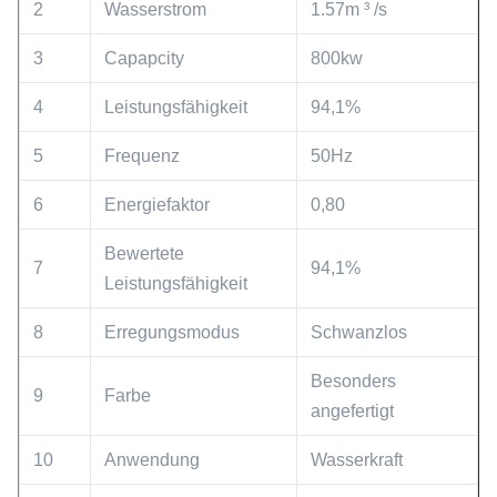
2
Wasserstrom
1.57m ³ /s
3
Capapcity
800kw
4
Leistungsfähigkeit
94,1%
5
Frequenz
50Hz
6
Energiefaktor
0,80
Bewertete
7
94,1%
Leistungsfähigkeit
8
Erregungsmodus
Schwanzlos
Besonders
9
Farbe
angefertigt
10
Anwendung
Wasserkraft