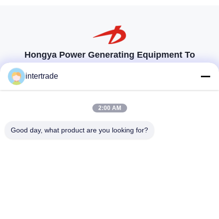
Hongya Power Generating Equipment To
Utilities Limited
intertrade
Maßgeschneiderte Lösungen zur Erfüllung der Kundenanforderungen
Komm in Kontakt.
2:00 AM
Anxi-Dorf, Yuping-Stadt, Hongya-Grafschaft, China
Good day, what product are you looking for?
86-28-37561966-8:00
intertrade@sclida.com
Folgen Sie uns.