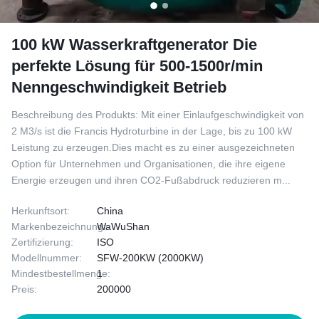
100 kW Wasserkraftgenerator Die
perfekte Lösung für 500-1500r/min
Nenngeschwindigkeit Betrieb
Beschreibung des Produkts: Mit einer Einlaufgeschwindigkeit von
2 M3/s ist die Francis Hydroturbine in der Lage, bis zu 100 kW
Leistung zu erzeugen.Dies macht es zu einer ausgezeichneten
Option für Unternehmen und Organisationen, die ihre eigene
Energie erzeugen und ihren CO2-Fußabdruck reduzieren m...
Herkunftsort:
China
Markenbezeichnung:
WaWuShan
Zertifizierung:
ISO
Modellnummer:
SFW-200KW (2000KW)
Mindestbestellmenge:
1
Preis:
200000